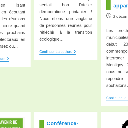
sentait bon l'atelier
 en lisant
appar
démocratique printanier !
, en écoutant
3 décem
Nous étions une vingtaine
 les réunions
de personnes réunies pour
 encore quand
Les proch
réfléchir à la transition
es prochains
municipal
écologique…
lectoraux en
début 2
ensez ou…
commenç
Continuer La Lecture
interroger :
ture
Montigny ?
nous ne s
répondre
souhaiton
Continuer La 
Conférence-