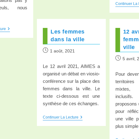
aitons pas y
Continuer La 
euls, nous
ture
Les femmes
12 av
dans la ville
femm
ville
1 août, 2021
5 avril,
Le 12 avril 2021, AIMES a
organisé un débat en viosio-
Pour deven
conférence sur la place des
territoir
femmes dans la ville. Le
mixtes, é
texte ci-dessous est une
inclusif
synthèse de ces échanges.
proposons 
pour réflé
Continuer La Lecture
une ville p
plus simple