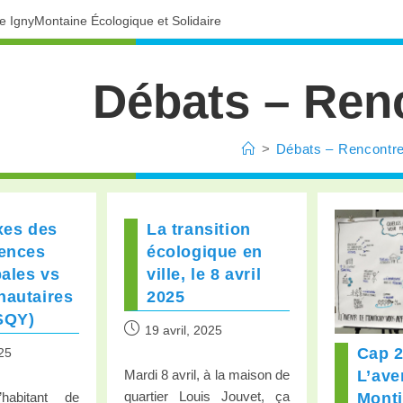
ve IgnyMontaine Écologique et Solidaire
Débats – Ren
>
Débats – Rencontr
xes des
La transition
ences
écologique en
ales vs
ville, le 8 avril
autaires
2025
SQY)
19 avril, 2025
Cap 2
025
L’ave
Mardi 8 avril, à la maison de
quartier Louis Jouvet, ça
Mont
habitant de