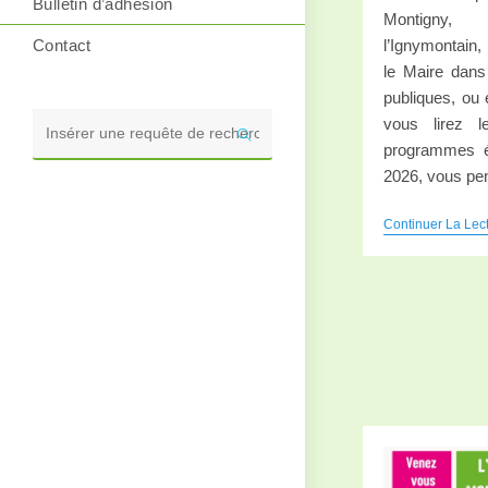
Bulletin d’adhésion
Montigny,
l’Ignymontain
Contact
le Maire dans
publiques, ou
vous lirez l
Rechercher
programmes é
sur
2026, vous p
ce
site
Continuer La Lec