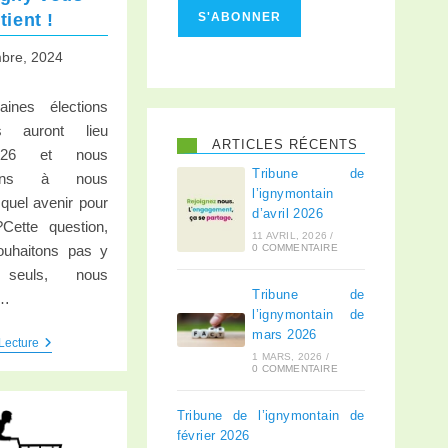
tient !
S'ABONNER
bre, 2024
aines élections
es auront lieu
ARTICLES RÉCENTS
026 et nous
Tribune de
ons à nous
l’ignymontain
 quel avenir pour
d’avril 2026
Cette question,
11 AVRIL, 2026
/
ouhaitons pas y
0 COMMENTAIRE
 seuls, nous
Tribune de
s…
l’ignymontain de
mars 2026
Lecture
1 MARS, 2026
/
0 COMMENTAIRE
Tribune de l’ignymontain de
février 2026