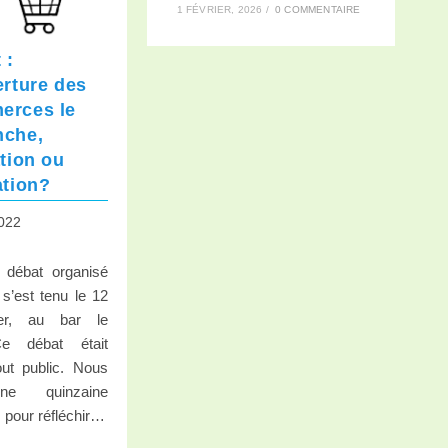
1 FÉVRIER, 2026
/
0 COMMENTAIRE
 :
erture des
erces le
nche,
ation ou
ation?
2022
 débat organisé
s’est tenu le 12
er, au bar le
e débat était
out public. Nous
ne quinzaine
 pour réfléchir…