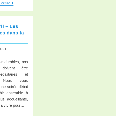
Lecture
ril – Les
es dans la
 2021
ir durables, nos
es doivent être
galitaires et
s. Nous vous
une soirée débat
chir ensemble à
lus accueillante,
 à vivre pour…