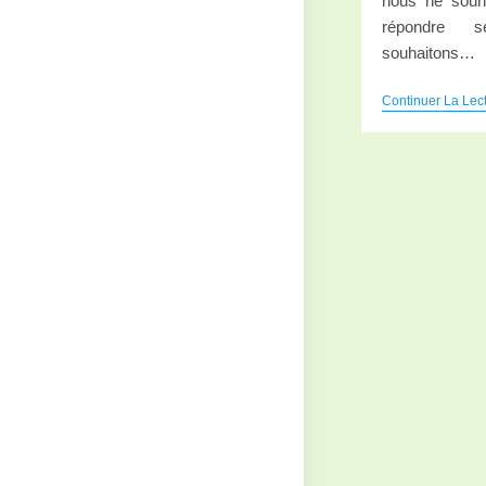
nous ne souh
répondre s
souhaitons…
Continuer La Lec