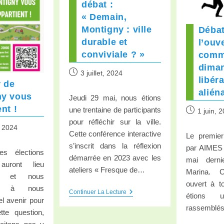
débat :
« Demain,
Montigny : ville
Débat
durable et
l’ouv
conviviale ? »
comm
dima
3 juillet, 2024
libér
r de
alién
ny vous
Jeudi 29 mai, nous étions
nt !
une trentaine de participants
1 juin, 
pour réfléchir sur la ville.
, 2024
Cette conférence interactive
Le premier
s’inscrit dans la réflexion
par AIMES 
es élections
démarrée en 2023 avec les
mai derni
auront lieu
ateliers « Fresque de…
Marina. C
6 et nous
ouvert à t
ns à nous
Continuer La Lecture
étions u
el avenir pour
rassemblés
te question,