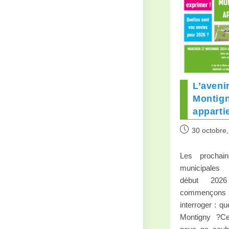
L’aveni
Montig
appartie
30 octobre
Les prochain
municipales 
début 202
commenço
interroger : qu
Montigny ?Cet