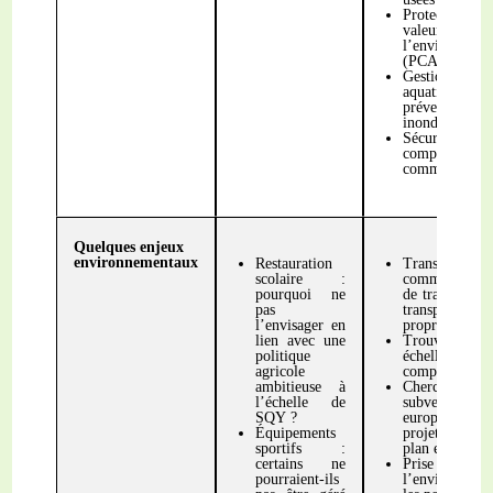
Protection et
valeu
l’environneme
(PCAET)
Gestion des 
aquatiq
préventi
inondations
Sécurité (
compétenc
commissariat 
Quelques enjeux
environnementaux
Restauration
Transpor
scolaire :
commun : avo
pourquoi ne
de transilien e
pas
transports 
l’envisager en
propre
lien avec une
Trouver la
politique
échelle pour
agricole
compétence
ambitieuse à
Cherche
l’échelle de
subventions
SQY ?
européennes 
Équipements
projet innova
sportifs :
plan environn
certains ne
Prise en co
pourraient-ils
l’environnem