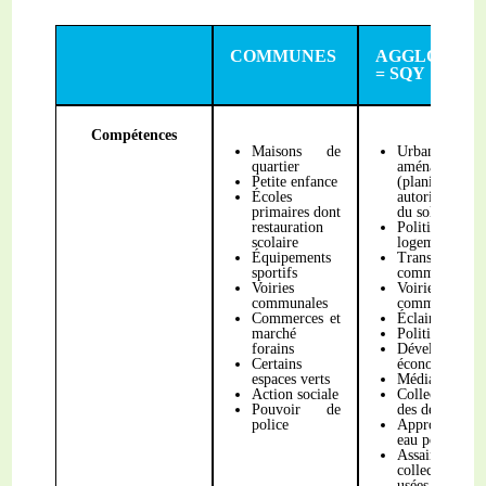
COMMUNES
AGGLOMÉR
= SQY
Compétences
Maisons de
Urbanis
quartier
aménagement
Petite enfance
(planifica
Écoles
autorisation 
primaires dont
du sol)
restauration
Politiq
scolaire
logement/habi
Équipements
Transpor
sportifs
commun
Voiries
Voiries
communales
communautair
Commerces et
Éclairage publ
marché
Politique de la
forains
Développemen
Certains
économique
espaces verts
Médiathèques
Action sociale
Collecte et t
Pouvoir de
des déchets
police
Approvisionn
eau potable
Assainissemen
collectif d
usées