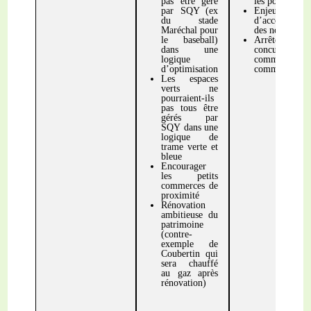
pas être géré
les politique
par SQY (ex
Enjeu h
du stade
d’accompagne
Maréchal pour
des nouveaux 
le baseball)
Arrête
dans une
concurrences 
logique
communes (cf
d’optimisation
commerciaux)
Les espaces
verts ne
pourraient-ils
pas tous être
gérés par
SQY dans une
logique de
trame verte et
bleue
Encourager
les petits
commerces de
proximité
Rénovation
ambitieuse du
patrimoine
(contre-
exemple de
Coubertin qui
sera chauffé
au gaz après
rénovation)