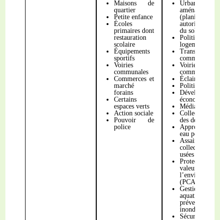
Maisons de
Urbanis
quartier
aménagement
Petite enfance
(planifica
Écoles
autorisation 
primaires dont
du sol)
restauration
Politiq
scolaire
logement/habi
Équipements
Transpor
sportifs
commun
Voiries
Voiries
communales
communautair
Commerces et
Éclairage publ
marché
Politique de la
forains
Développemen
Certains
économique
espaces verts
Médiathèques
Action sociale
Collecte et t
Pouvoir de
des déchets
police
Approvisionn
eau potable
Assainissemen
collectif d
usées
Protection et
valeu
l’environneme
(PCAET)
Gestion des 
aquatiq
préventi
inondations
Sécurité (