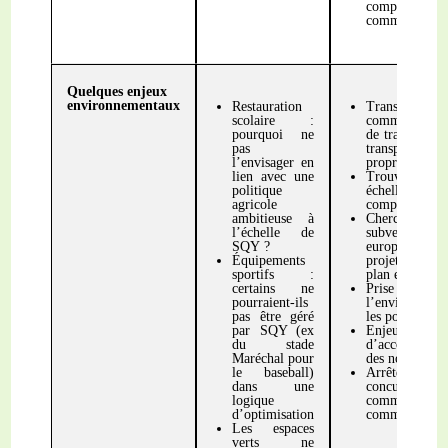
compétenc
commissariat 
Quelques enjeux
environnementaux
Restauration
Transpor
scolaire :
commun : avo
pourquoi ne
de transilien e
pas
transports 
l’envisager en
propre
lien avec une
Trouver la
politique
échelle pour
agricole
compétence
ambitieuse à
Cherche
l’échelle de
subventions
SQY ?
européennes 
Équipements
projet innova
sportifs :
plan environn
certains ne
Prise en co
pourraient-ils
l’environnem
pas être géré
les politique
par SQY (ex
Enjeu h
du stade
d’accompagne
Maréchal pour
des nouveaux 
le baseball)
Arrête
dans une
concurrences 
logique
communes (cf
d’optimisation
commerciaux)
Les espaces
verts ne