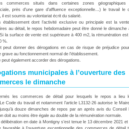
es commerces situés dans certaines zones géographiques (t
iale, près d’une gare d’affluence exceptionnelle…) le travail le
 il est soumis au volontariat écrit du salarié.
s établissement dont l’activité exclusive ou principale est la ven
ires au détail, le repos hebdomadaire peut être donné le dimanche à
Si la surface de vente est supérieure à 400 m2, la rémunération est
0 %.
et peut donner des dérogations en cas de risque de préjudice pour
te grave au fonctionnement normal de l’établissement.
 peut également accorder des dérogations.
gations municipales à l’ouverture des
merces le dimanche
rnés les commerces de détail pour lesquels le repos a lieu l
e Code du travail et notamment l’article L3132-26 autorise le Mair
on jusqu’à douze dimanches de repos par an après avis du Conseil 
n doit au moins être égale au double de la rémunération normale.
 délibération en date à Montigny s’est tenue le 13 décembre 2021 et
e favorable à l’ouverture exceptionnelle des commerces de détail 