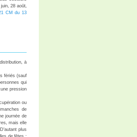
juin, 28 août,
2021 CM du 13
stribution, à
s fériés (sauf
 personnes qui
ucune pression
écupération ou
dimanches de
ne journée de
res, mais elle
 D’autant plus
lles de fêtes ;