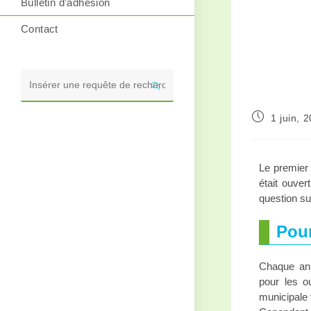
Bulletin d’adhésion
Contact
Rechercher
sur
1 juin, 
ce
site
Le premier 
était ouver
question su
Pour
Chaque anné
pour les o
municipale 