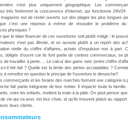
ernière n’est plus uniquement géographique. Les commerçan
hui très fortement la concurrence d’internet, qui fonctionne 24h/24 
 magasins est de rester ouverts sur des plages les plus longues po
 que c’est une réponse à même de résoudre le problème du 
es physiques ?
e que le bilan financier de ces ouvertures soit plutôt mitigé : le pouvo
ateurs n’est pas illimité, et on assiste plutôt à un report des ac
tion réelle du chiffre d’affaires, achats d’impulsion mis à part. C
, obligés d’ouvrir car ils font partie de centres commerciaux, se pl
ts de travailler à perte…. Le calcul des gains nets (entre chiffre d’affa
) a-t-il été fait ? Quelle est la limite des pertes acceptables ? Comb
ts à remettre en question le principe de l’ouverture le dimanche?
ts commerçants et les forains des marchés forment une catégorie à pa
che fait partie intégrante de leur métier. Il impacte toute la famille
oints, voire les enfants, mettent la main à la pâte. On peut penser que 
de vie qui va avec est leur choix, et qu’ils trouvent plaisir au rapport 
 avec leurs clients.
onsommateurs