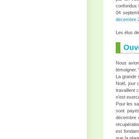
confondus h
04 septemb
décembre 
Les élus d
Ouve
Nous avions
témoigner. V
La grande s
Noël, jour 
travaillent
n’est exerc
Pour les sa
sont payés
décembre e
récupératio
est fondame
que la plage