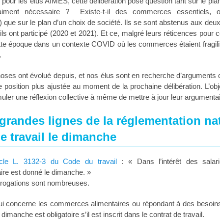
pour les élus AIMES, cette délibération pose question tant sur le p
raiment nécessaire ? Existe-t-il des commerces essentiels, 
) que sur le plan d’un choix de société. Ils se sont abstenus aux deux
ils ont participé (2020 et 2021). Et ce, malgré leurs réticences pour 
tte époque dans un contexte COVID où les commerces étaient fragilisés
.
oses ont évolué depuis, et nos élus sont en recherche d’arguments 
 position plus ajustée au moment de la prochaine délibération. L’obj
imuler une réflexion collective à même de mettre à jour leur argumentai
grandes lignes de la réglementation na
le travail le dimanche
ticle L. 3132-3 du Code du travail
: « Dans l’intérêt des salari
re est donné le dimanche. »
érogations sont nombreuses.
ui concerne les commerces alimentaires ou répondant à des besoins 
e dimanche est obligatoire s’il est inscrit dans le contrat de travail.