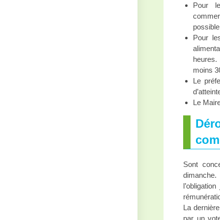
Pour l
commerc
possible,
Pour le
alimenta
heures. 
moins 3
Le préf
d’attein
Le Maire
Déro
com
Sont conce
dimanche. L
l’obligati
rémunératio
La dernière
par un vot