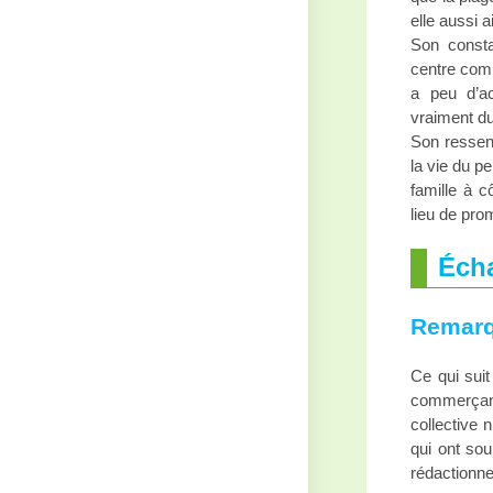
elle aussi a
Son const
centre comm
a peu d’ac
vraiment du
Son ressent
la vie du p
famille à 
lieu de pro
Éch
Remarq
Ce qui suit
commerçant
collective 
qui ont sou
rédactionne