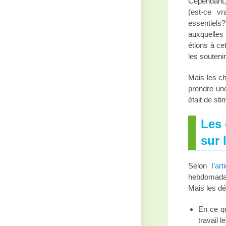
Cependant, 
(est-ce v
essentiels?
auxquelles 
étions à ce
les soutenir
Mais les ch
prendre une
était de st
Les 
sur 
Selon
l’ar
hebdomadai
Mais les d
En ce q
travail l