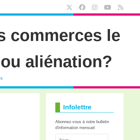
es commerces le
 ou aliénation?
es
Infolettre
Abonnez-vous à notre bulletin
d'information mensuel