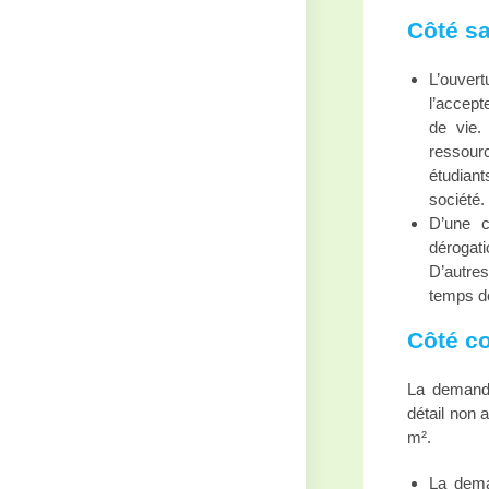
Côté sa
L’ouver
l’accept
de vie.
ressour
étudian
société.
D’une c
dérogati
D’autre
temps de
Côté c
La demande
détail non 
m².
La dema