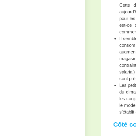
Cette d
aujourd’
pour les
est-ce
commerc
Il sembl
consomm
augmenta
magasins
contrain
salarial
sont prê
Les peti
du diman
les conj
le mode 
s’établit
Côté c