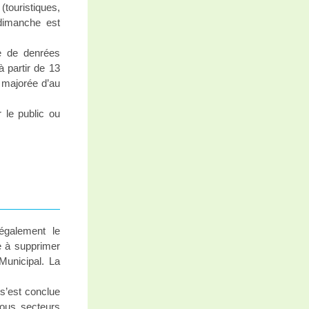
ouristiques,
 dimanche est
te de denrées
 partir de 13
 majorée d’au
 le public ou
également le
e à supprimer
Municipal. La
 s’est conclue
tous secteurs