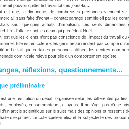
imerait pouvoir quitter le travail tôt ces jours-là.…
at est que, le dimanche, de nombreuses personnes viennent se
ercial, sans faire d’achat – constat partagé semble-t-il par les comm
hats sauf quelques achats d’impulsion. Les seuls dimanches q
 chiffre d’affaire sont les deux qui précèdent Noël.
i est que les clients n’ont pas conscience de l’impact du travail d
ersonnel. Elle est en colère « les gens ne se rendent pas compte qu’o
côté ». Le fait que certaines personnes utilisent les centres comm
menade dominicale relève pour elle d’un comportement égoïste.
anges, réflexions, questionnements…
ue préliminaire
 est une restitution du débat, organisée selon les différentes partie
s, employés, consommateurs, citoyens. Il ne s’agit pas d’une pris
ni d’un article scientifique sur le sujet mais des opinions et ressentis
haité s’exprimer. Le côté «pêle-mêle» et la subjectivité des propos
l.