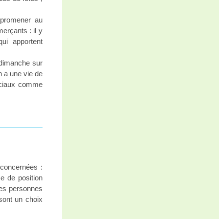
 promener au
erçants : il y
ui apportent
u dimanche sur
n a une vie de
erciaux comme
s concernées :
e de position
 des personnes
 sont un choix