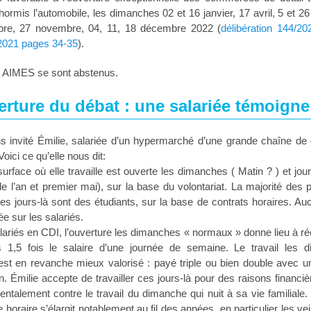
ormis l’automobile, les dimanches 02 et 16 janvier, 17 avril, 5 et 26 
re, 27 novembre, 04, 11, 18 décembre 2022 (
délibération 144/
2021 pages 34-35
).
e AIMES se sont abstenus.
rture du débat : une salariée témoigne
 invité Émilie, salariée d’un hypermarché d’une grande chaîne de di
oici ce qu’elle nous dit:
urface où elle travaille est ouverte les dimanches ( Matin ? ) et jour
de l’an et premier mai), sur la base du volontariat. La majorité des
 ces jours-là sont des étudiants, sur la base de contrats horaires. A
ée sur les salariés.
lariés en CDI, l’ouverture les dimanches « normaux » donne lieu à r
 1,5 fois le salaire d’une journée de semaine. Le travail les 
st en revanche mieux valorisé : payé triple ou bien double avec u
n. Émilie accepte de travailler ces jours-là pour des raisons financiè
ntalement contre le travail du dimanche qui nuit à sa vie familiale.
 horaire s’élargit notablement au fil des années, en particulier les vei