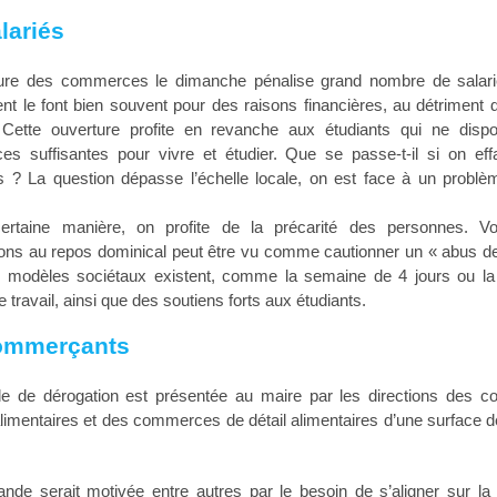
lariés
ture des commerces le dimanche pénalise grand nombre de salari
ent le font bien souvent pour des raisons financières, au détriment d
 Cette ouverture profite en revanche aux étudiants qui ne disp
ces suffisantes pour vivre et étudier. Que se passe-t-il si on ef
ts ? La question dépasse l’échelle locale, on est face à un probl
ertaine manière, on profite de la précarité des personnes. Vo
ons au repos dominical peut être vu comme cautionner un « abus de 
s modèles sociétaux existent, comme la semaine de 4 jours ou la
 travail, ainsi que des soutiens forts aux étudiants.
ommerçants
 de dérogation est présentée au maire par les directions des 
alimentaires et des commerces de détail alimentaires d’une surface 
nde serait motivée entre autres par le besoin de s’aligner sur la