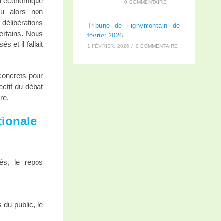
lan économique
0 COMMENTAIRE
ou alors non
 délibérations
Tribune de l’ignymontain de
certains. Nous
février 2026
 et il fallait
1 FÉVRIER, 2026
/
0 COMMENTAIRE
concrets pour
ectif du débat
re.
tionale
és, le repos
du public, le