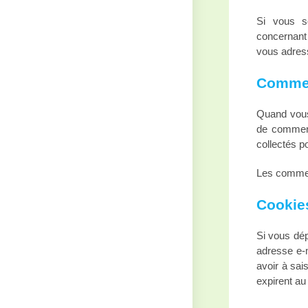
Si vous s
concernant
vous adress
Commen
Quand vous 
de commenta
collectés p
Les commen
Cookie
Si vous dép
adresse e-m
avoir à sai
expirent au