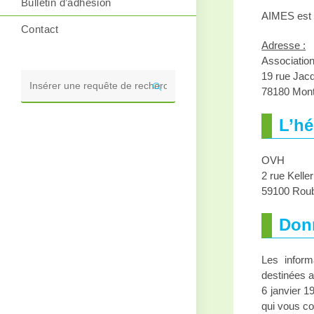
Bulletin d’adhésion
AIMES est u
Contact
Adresse :
Associatio
19 rue Jacq
78180 Mont
Rechercher
sur
L’h
ce
site
OVH
2 rue Kell
59100 Roub
Donn
Les informa
destinées au
6 janvier 1
qui vous c