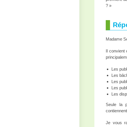
? »
Rép
Madame S
Il convient
principalem
Les publ
Les bâch
Les publ
Les publ
Les dispo
Seule la p
contiennent 
Je vous ra