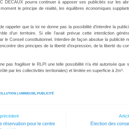
C DECAUX pourra continuer à apposer ses publicités sur les abr
moment le principe de réalité, les équilibres économiques supplante
 de rappeler que la loi ne donne pas la possibilité d’interdire la publi
ble d’un territoire. Si elle l’avait prévue cette interdiction génér
r le Conseil constitutionnel. Interdire de façon absolue la publicité n
l’encontre des principes de la liberté d’expression, de la liberté du 
e pas fragiliser le RLPI une telle possibilité n’a été autorisée que s
rôlé par les collectivités territoriales) et limitée en superficie à 2m².
OLLUTION LUMINEUSE
,
PUBLICITÉ
e précédent
Artic
de réservation pour le centre
Élection des consei