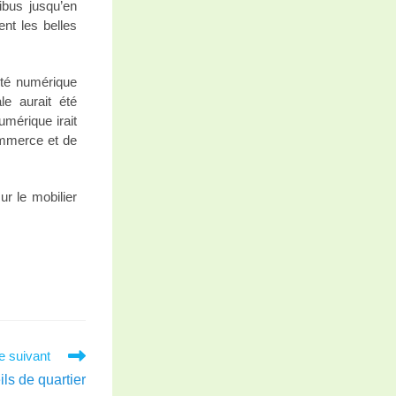
ibus jusqu’en
nt les belles
cité numérique
ale aurait été
umérique irait
commerce et de
ur le mobilier
le suivant
ls de quartier