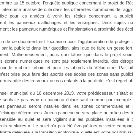
embre au 15 octobre, l’enquête publique concernant le projet de Rè
é Intercommunal se déroule dans les différentes communes de l’aggl
ixe pour les années à venir les règles concernant la publicité
ment les panneaux d’affichages et les enseignes. Deux sujets no
ement : les panneaux numériques et l’implantation à proximité des éco
ion de ce document est l’occasion pour l’agglomération de protéger 
ar la publicité dans leur quotidien, ainsi que de faire un geste for
ement. Malheureusement, nous constatons que dans le projet sou
les écrans numériques ne sont pas totalement interdits, des déroga
pour le mobilier urbain et pour les abords du Vélodrome. Par ai
 n’est prise pour faire des abords des écoles des zones sans public
perméabilité des cerveaux de nos enfants à la publicité, c’est regrettab
nseil municipal du 16 décembre 2019, votre prédécesseur s’était ex
 ne souhaite pas avoir un panneau éblouissant comme par exemple 
es panneaux seront installés dans les zones commerciales et i
éclairage déterminées. Aucun panneau ne sera placé au milieu des ha
ensible au sujet et sera vigilant sur les publicités installées à 
ents scolaires ». Le sujet n’a pas été évoqué lors de votre campa
jointe déléguée à la transition écologique, quelle est votre position su