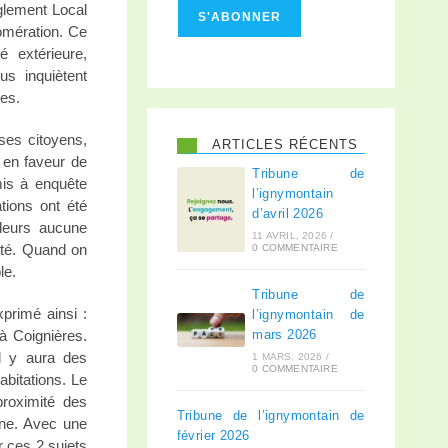
glement Local
S'ABONNER
omération. Ce
 extérieure,
us inquiètent
les.
ses citoyens,
ARTICLES RÉCENTS
t en faveur de
Tribune de
mis à enquête
l’ignymontain
tions ont été
d’avril 2026
lleurs aucune
11 AVRIL, 2026
/
ité. Quand on
0 COMMENTAIRE
le.
Tribune de
primé ainsi :
l’ignymontain de
à Coignières.
mars 2026
l y aura des
1 MARS, 2026
/
0 COMMENTAIRE
bitations. Le
proximité des
Tribune de l’ignymontain de
gne. Avec une
février 2026
r ces 2 sujets