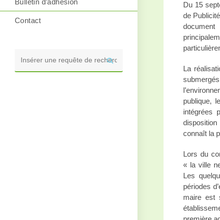
Bulletin d’adhésion
Du 15 sept
de Publicit
Contact
document f
principale
particulièr
Rechercher
La réalisat
sur
submergés p
ce
l’environn
site
publique, 
intégrées 
disposition
connaît la 
Lors du co
« la ville
Les quelqu
périodes d’
maire est s
établissem
première ad