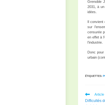
Grenoble J
2031, à un 
idées.
Il convient
sur l’ensem
censurée pa
en effet à 
l’industrie.
Donc pour n
urbain (cont
ÉTIQUETTES
:
P
Articl
Difficultés 