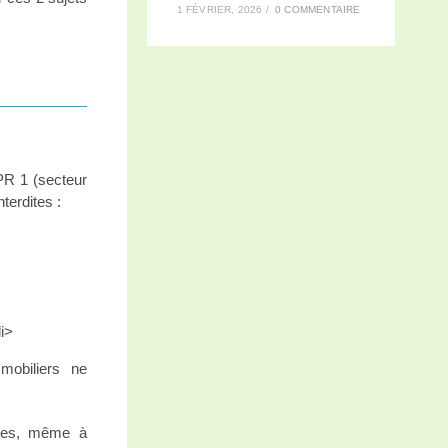
1 FÉVRIER, 2026
/
0 COMMENTAIRE
ZPR 1 (secteur
terdites :
li>
mobiliers ne
oles, même à