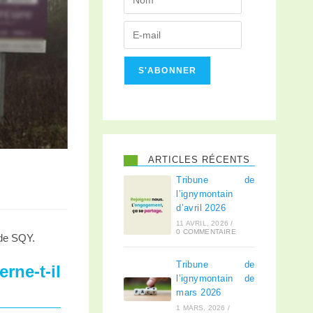
S'ABONNER
ARTICLES RÉCENTS
Tribune de
l’ignymontain
d’avril 2026
11 AVRIL, 2026
/
0 COMMENTAIRE
 de SQY.
Tribune de
rne-t-il
l’ignymontain de
mars 2026
1 MARS, 2026
/