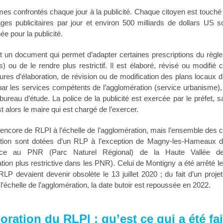
 confrontés chaque jour à la publicité. Chaque citoyen est touché 
es publicitaires par jour et environ 500 milliards de dollars US 
e pour la publicité.
 un document qui permet d’adapter certaines prescriptions du règle
s) ou de le rendre plus restrictif. Il est élaboré, révisé ou modifi
res d’élaboration, de révision ou de modification des plans locaux d
par les services compétents de l’agglomération (service urbanisme), 
bureau d’étude. La police de la publicité est exercée par le préfet, 
st alors le maire qui est chargé de l’exercer.
s encore de RLPI à l’échelle de l’agglomération, mais l’ensemble de
ation sont dotées d’un RLP à l’exception de Magny-les-Hameaux d
nce au PNR (Parc Naturel Régional) de la Haute Vallée d
tion plus restrictive dans les PNR). Celui de Montigny a été arrêté 
LP devaient devenir obsolète le 13 juillet 2020 ; du fait d’un projet
l’échelle de l’agglomération, la date butoir est repoussée en 2022.
oration du RLPI : qu’est ce qui a été fai