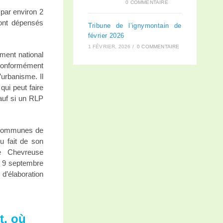
0 COMMENTAIRE
par environ 2
sont dépensés
Tribune de l’ignymontain de
février 2026
1 FÉVRIER, 2026
/
0 COMMENTAIRE
ment national
é conformément
’urbanisme. Il
qui peut faire
sauf si un RLP
s communes de
u fait de son
e Chevreuse
le 9 septembre
 d’élaboration
t, où