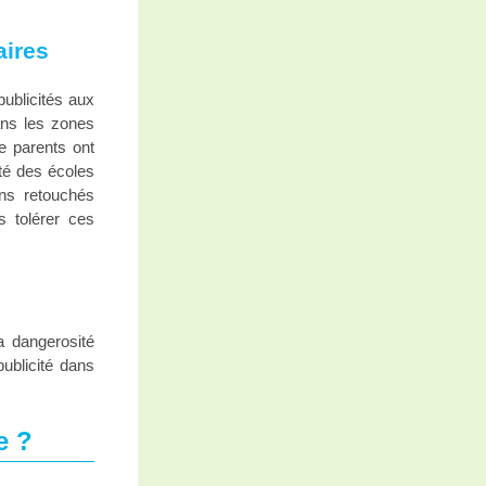
aires
publicités aux
dans les zones
de parents ont
ité des écoles
ns retouchés
s tolérer ces
a dangerosité
ublicité dans
e ?