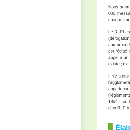
Nous sommes
000 messag
chaque anné
Le RLPI est
(dérogation
aux procédu
est rédigé 
appel à un 
existe ; c’e
Il n’y a pa
l’agglomér
appartena
(réglementa
1994. Les R
d’un RLP à 
Élab