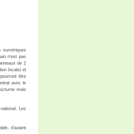
és numériques
bain n’est pas
panneaux de 2
ion locale) et
pourront être
trat avec le
 nocturne mais
national. Les
ble, d’autant