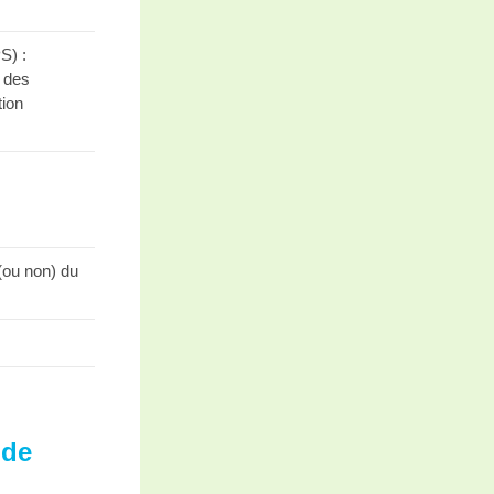
S) :
 des
tion
(ou non) du
 de