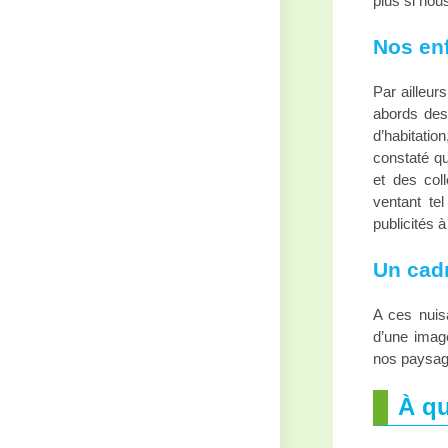
plus si nou
Nos enf
Par ailleur
abords des 
d’habitatio
constaté qu
et des col
ventant te
publicités 
Un cad
A ces nuisa
d’une imag
nos paysag
À qu