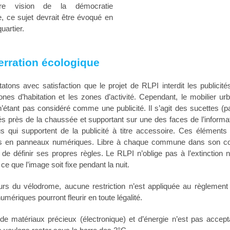
re vision de la démocratie
ve, ce sujet devrait être évoqué en
uartier.
erration écologique
tons avec satisfaction que le projet de RLPI interdit les publicit
nes d’habitation et les zones d’activité. Cependant, le mobilier ur
’étant pas considéré comme une publicité. Il s’agit des sucettes (
s près de la chaussée et supportant sur une des faces de l’informat
s qui supportent de la publicité à titre accessoire. Ces éléments 
s en panneaux numériques. Libre à chaque commune dans son con
 de définir ses propres règles. Le RLPI n’oblige pas à l’extinction
e que l’image soit fixe pendant la nuit.
urs du vélodrome, aucune restriction n’est appliquée au règlement 
mériques pourront fleurir en toute légalité.
e matériaux précieux (électronique) et d’énergie n’est pas accepta