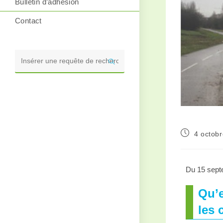
Bulletin d’adhésion
Contact
Rechercher
sur
ce
site
4 octobr
Du 15 septe
Qu’e
les 