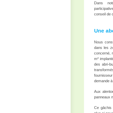
Dans not
participati
conseil de q
Une ab
Nous consta
dans les zo
concerné, n
m² implanté
des abri-bu
transformé
fournisseur
demande à c
Aux alento
panneaux nu
Ce gâchis d