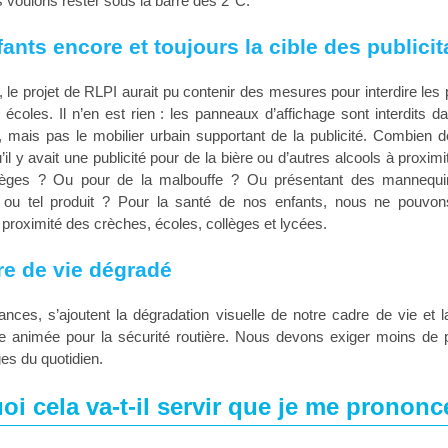
s voulons rester sous la barre des 2°C.
ants encore et toujours la cible des publicit
s, le projet de RLPI aurait pu contenir des mesures pour interdire les 
écoles. Il n’en est rien : les panneaux d’affichage sont interdits 
n, mais pas le mobilier urbain supportant de la publicité. Combien 
’il y avait une publicité pour de la bière ou d’autres alcools à proxim
lèges ? Ou pour de la malbouffe ? Ou présentant des mannequi
l ou tel produit ? Pour la santé de nos enfants, nous ne pouvon
à proximité des crèches, écoles, collèges et lycées.
re de vie dégradé
nces, s’ajoutent la dégradation visuelle de notre cadre de vie et l
e animée pour la sécurité routière. Nous devons exiger moins de p
es du quotidien.
oi cela va-t-il servir que je me prononc