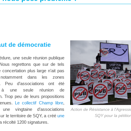
aut de démocratie
édure, une seule réunion publique
 Nous regrettons que sur de tels
 concertation plus large n’ait pas
 notamment dans les zones
on. Peu d’associations ont été
s à une seule réunion de
n. Trop peu de leurs propositions
tenues.
Le collectif Champ libre
,
t une vingtaine d’associations
Action de Résistance à l'Agressio
ur le territoire de SQY, a créé
une
SQY pour la pétitio
a récolté 1200 signatures.