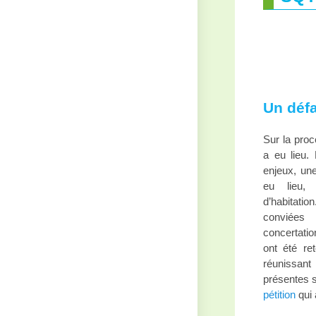
Un déf
Sur la proc
a eu lieu.
enjeux, une
eu lieu,
d’habitati
conviée
concertatio
ont été re
réunissan
présentes s
pétition
qui 