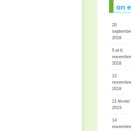
on e
20
septembr
2018
5 et 6
novembr
2018
12
novembr
2018
21 février
2019
14
novembr