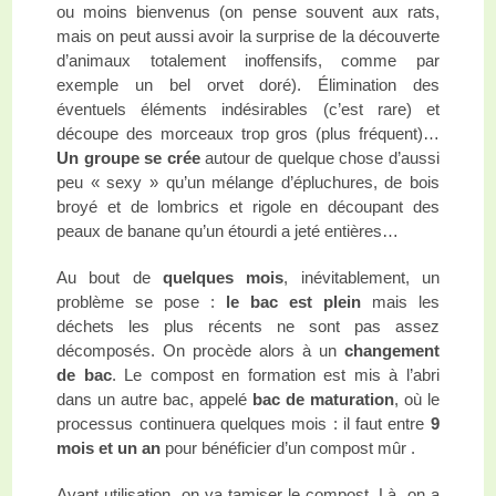
ou moins bienvenus (on pense souvent aux rats,
mais on peut aussi avoir la surprise de la découverte
d’animaux totalement inoffensifs, comme par
exemple un bel orvet doré). Élimination des
éventuels éléments indésirables (c’est rare) et
découpe des morceaux trop gros (plus fréquent)…
Un groupe se crée
autour de quelque chose d’aussi
peu « sexy » qu’un mélange d’épluchures, de bois
broyé et de lombrics et rigole en découpant des
peaux de banane qu’un étourdi a jeté entières…
Au bout de
quelques mois
, inévitablement, un
problème se pose :
le bac est plein
mais les
déchets les plus récents ne sont pas assez
décomposés. On procède alors à un
changement
de bac
. Le compost en formation est mis à l’abri
dans un autre bac, appelé
bac de maturation
, où le
processus continuera quelques mois : il faut entre
9
mois et un an
pour bénéficier d’un compost mûr .
Avant utilisation, on va tamiser le compost. Là, on a