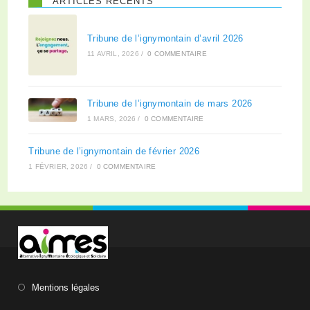
ARTICLES RÉCENTS
Tribune de l’ignymontain d’avril 2026
11 AVRIL, 2026
/
0 COMMENTAIRE
Tribune de l’ignymontain de mars 2026
1 MARS, 2026
/
0 COMMENTAIRE
Tribune de l’ignymontain de février 2026
1 FÉVRIER, 2026
/
0 COMMENTAIRE
Mentions légales