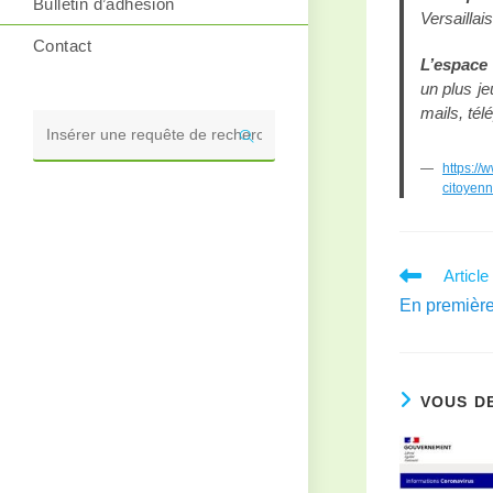
Bulletin d’adhésion
Versaillai
Contact
L’espace 
un plus je
mails, té
Rechercher
sur
https://
citoyenn
ce
site
Articl
En première
VOUS D