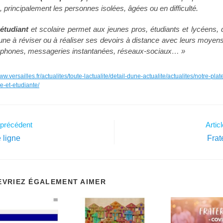
s, principalement les personnes isolées, âgées ou en difficulté.
étudiant
et scolaire permet aux jeunes pros, étudiants et lycéens
une à réviser ou à réaliser ses devoirs à distance avec leurs moyens 
léphones, messageries instantanées, réseaux-sociaux… »
www.versailles.fr/actualites/toute-lactualite/detail-dune-actualite/actualites/notre-pl
e-et-etudiante/
e précédent
Artic
 ligne
Frat
EVRIEZ ÉGALEMENT AIMER