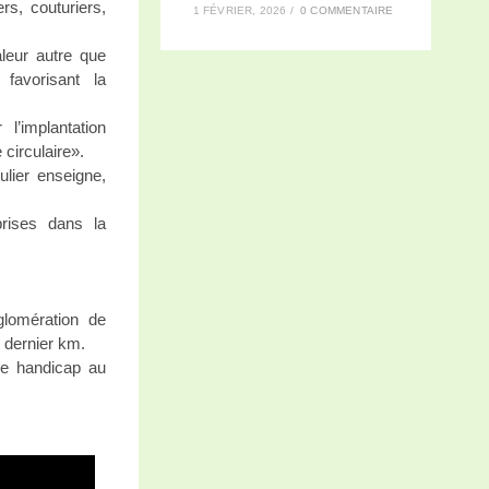
ers, couturiers,
1 FÉVRIER, 2026
/
0 COMMENTAIRE
aleur autre que
favorisant la
 l’implantation
 circulaire».
ulier enseigne,
prises dans la
gglomération de
u dernier km.
de handicap au