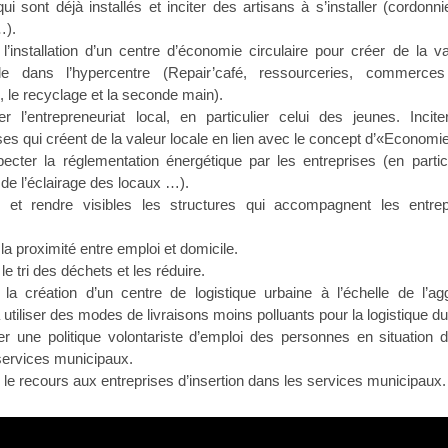
i sont déjà installés et inciter des artisans à s’installer (cordonni
…).
 l’installation d’un centre d’économie circulaire pour créer de la v
e dans l’hypercentre (Repair’café, ressourceries, commerces 
, le recyclage et la seconde main).
r l’entrepreneuriat local, en particulier celui des jeunes. Inciter
ses qui créent de la valeur locale en lien avec le concept d’«Economie
pecter la réglementation énergétique par les entreprises (en partic
 de l’éclairage des locaux …).
r et rendre visibles les structures qui accompagnent les entre
la proximité entre emploi et domicile.
le tri des déchets et les réduire.
 la création d’un centre de logistique urbaine à l’échelle de l’a
utiliser des modes de livraisons moins polluants pour la logistique d
r une politique volontariste d’emploi des personnes en situation 
services municipaux.
 le recours aux entreprises d’insertion dans les services municipaux.