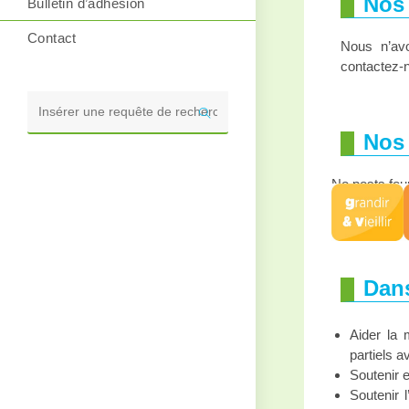
Nos 
Bulletin d’adhésion
Contact
Nous n’av
contactez-
Rechercher
Nos 
sur
ce
site
No posts fou
Dans
Aider la 
partiels a
Soutenir 
Soutenir 