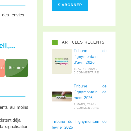
S'ABONNER
 des envies,
ARTICLES RÉCENTS
l,...
Tribune de
l’ignymontain
d’avril 2026
11 AVRIL, 2026
/
0 COMMENTAIRE
Tribune de
l’ignymontain de
mars 2026
1 MARS, 2026
/
ments au moins
0 COMMENTAIRE
istent déjà.
Tribune de l’ignymontain de
a signalisation
février 2026